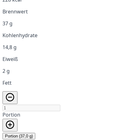
Brennwert
37 g
Kohlenhydrate
14,8 g
Eiweiß
2 g
Fett
Portion
Portion (37,0 g)