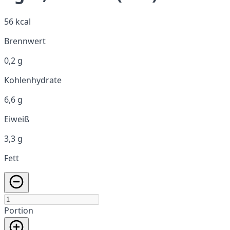
56 kcal
Brennwert
0,2 g
Kohlenhydrate
6,6 g
Eiweiß
3,3 g
Fett
Portion