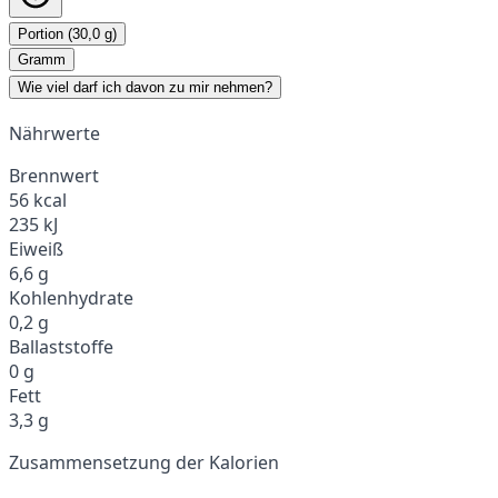
Portion (30,0 g)
Gramm
Wie viel darf ich davon zu mir nehmen?
Nährwerte
Brennwert
56 kcal
235 kJ
Eiweiß
6,6 g
Kohlenhydrate
0,2 g
Ballaststoffe
0 g
Fett
3,3 g
Zusammensetzung der Kalorien