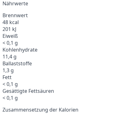
Nährwerte
Brennwert
48 kcal
201 kJ
Eiweiß
< 0,1 g
Kohlenhydrate
11,4 g
Ballaststoffe
1,3 g
Fett
< 0,1 g
Gesättigte Fettsäuren
< 0,1 g
Zusammensetzung der Kalorien