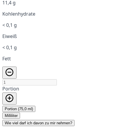
11,4 g
Kohlenhydrate
< 0,1 g
Eiweiß
< 0,1 g
Fett
Portion
Portion (75,0 ml)
Milliliter
Wie viel darf ich davon zu mir nehmen?