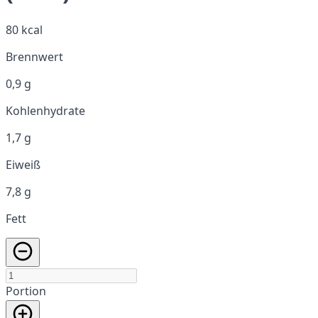
80 kcal
Brennwert
0,9 g
Kohlenhydrate
1,7 g
Eiweiß
7,8 g
Fett
Portion