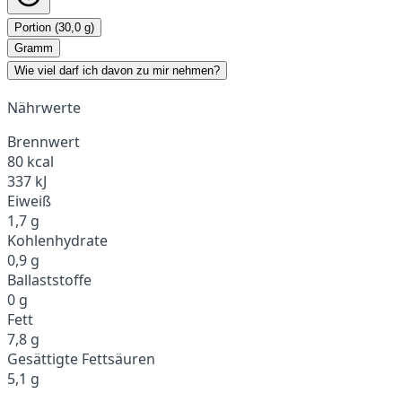
Portion (30,0 g)
Gramm
Wie viel darf ich davon zu mir nehmen?
Nährwerte
Brennwert
80 kcal
337 kJ
Eiweiß
1,7 g
Kohlenhydrate
0,9 g
Ballaststoffe
0 g
Fett
7,8 g
Gesättigte Fettsäuren
5,1 g