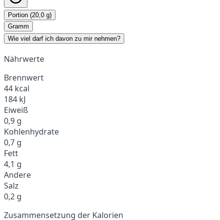
Portion (20,0 g)
Gramm
Wie viel darf ich davon zu mir nehmen?
Nährwerte
Brennwert
44 kcal
184 kJ
Eiweiß
0,9 g
Kohlenhydrate
0,7 g
Fett
4,1 g
Andere
Salz
0,2 g
Zusammensetzung der Kalorien