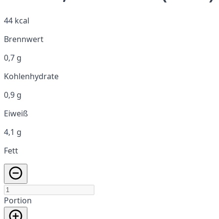
44 kcal
Brennwert
0,7 g
Kohlenhydrate
0,9 g
Eiweiß
4,1 g
Fett
Portion