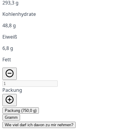
293,3 g
Kohlenhydrate
48,8 g
Eiweiß
6,8 g
Fett
Packung
Packung (750,0 g)
Gramm
Wie viel darf ich davon zu mir nehmen?