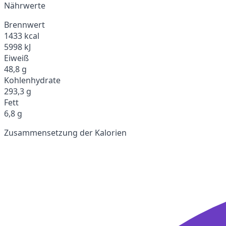
Nährwerte
Brennwert
1433 kcal
5998 kJ
Eiweiß
48,8 g
Kohlenhydrate
293,3 g
Fett
6,8 g
Zusammensetzung der Kalorien