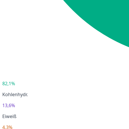
82,1%
Kohlenhydr.
13,6%
Eiweiß
4,3%