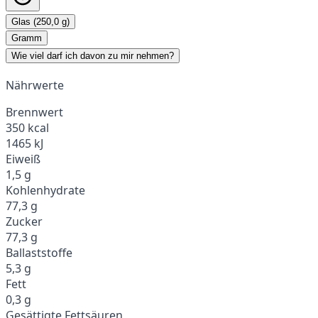
Glas (250,0 g)
Gramm
Wie viel darf ich davon zu mir nehmen?
Nährwerte
Brennwert
350 kcal
1465 kJ
Eiweiß
1,5 g
Kohlenhydrate
77,3 g
Zucker
77,3 g
Ballaststoffe
5,3 g
Fett
0,3 g
Gesättigte Fettsäuren