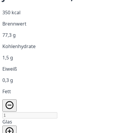
350 kcal
Brennwert
77,3 g
Kohlenhydrate
1,5 g
Eiweiß
0,3 g
Fett
Glas