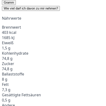
Gramm
Wie viel darf ich davon zu mir nehmen?
Nährwerte
Brennwert
403 kcal
1685 kJ
Eiweiß
1,5 g
Kohlenhydrate
74,8 g
Zucker
74,8 g
Ballaststoffe
8 g
Fett
7,3 g
Gesättigte Fettsäuren
0,5 g
Andere