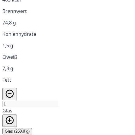
Brennwert
74,8 g
Kohlenhydrate
1,5 g
Eiweiß
7,3 g
Fett
Glas
Glas (250,0 g)