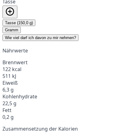
Tasse
Tasse (150,0 g)
Gramm
Wie viel darf ich davon zu mir nehmen?
Nährwerte
Brennwert
122 kcal
511 kJ
Eiweiß
6,3 g
Kohlenhydrate
22,5 g
Fett
0,2 g
Zusammensetzung der Kalorien