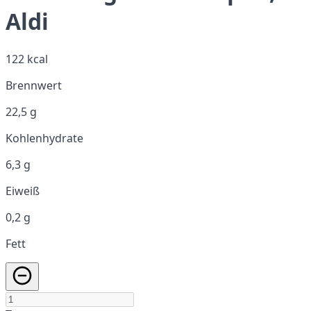
Aldi
122 kcal
Brennwert
22,5 g
Kohlenhydrate
6,3 g
Eiweiß
0,2 g
Fett