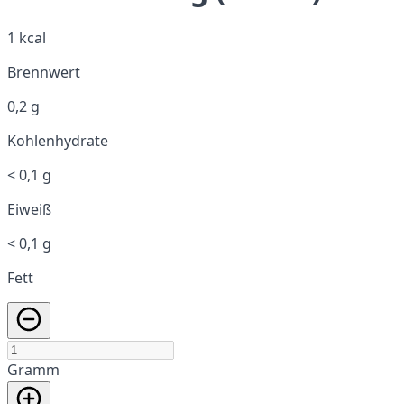
1 kcal
Brennwert
0,2 g
Kohlenhydrate
< 0,1 g
Eiweiß
< 0,1 g
Fett
Gramm