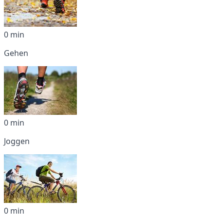
0 min
Gehen
0 min
Joggen
0 min