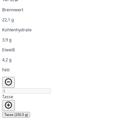
Brennwert
22,1 g
Kohlenhydrate
3,9 g
Eiweiß
4,2 g
Fett
Tasse
Tasse (150,0 g)