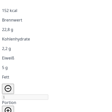
152 kcal
Brennwert
22,8 g
Kohlenhydrate
2,2 g
Eiweiß
5 g
Fett
Portion