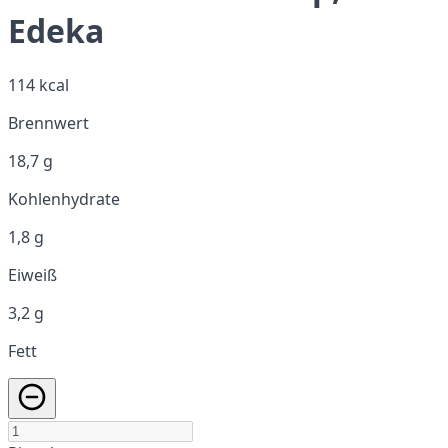
Edeka
114 kcal
Brennwert
18,7 g
Kohlenhydrate
1,8 g
Eiweiß
3,2 g
Fett