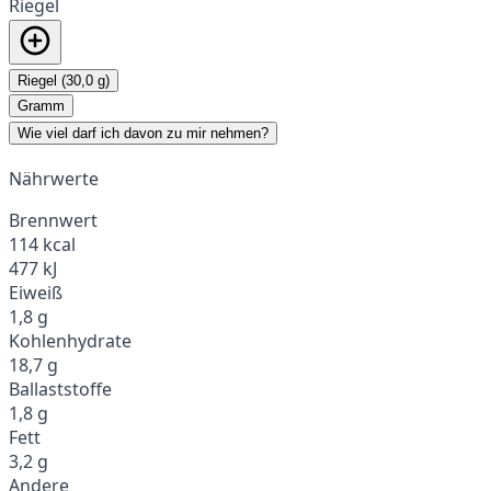
Riegel
Riegel (30,0 g)
Gramm
Wie viel darf ich davon zu mir nehmen?
Nährwerte
Brennwert
114 kcal
477 kJ
Eiweiß
1,8 g
Kohlenhydrate
18,7 g
Ballaststoffe
1,8 g
Fett
3,2 g
Andere