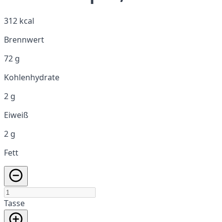
312 kcal
Brennwert
72 g
Kohlenhydrate
2 g
Eiweiß
2 g
Fett
Tasse