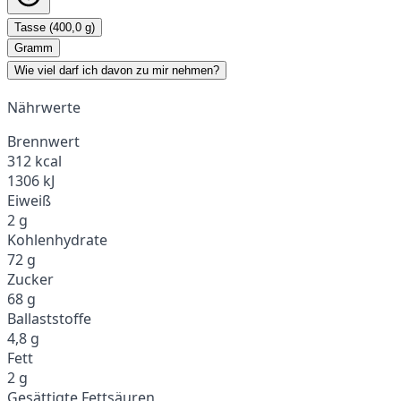
Tasse (400,0 g)
Gramm
Wie viel darf ich davon zu mir nehmen?
Nährwerte
Brennwert
312 kcal
1306 kJ
Eiweiß
2 g
Kohlenhydrate
72 g
Zucker
68 g
Ballaststoffe
4,8 g
Fett
2 g
Gesättigte Fettsäuren