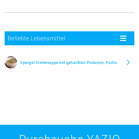
Beliebte Lebensmittel
Toggle
navigatio
Spargel Cremesuppe mit gehackten Pistazien, Fuchs
Durchsuche YAZIO