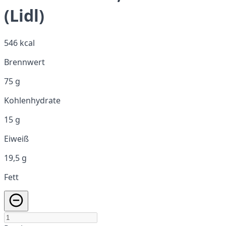
(Lidl)
546 kcal
Brennwert
75 g
Kohlenhydrate
15 g
Eiweiß
19,5 g
Fett