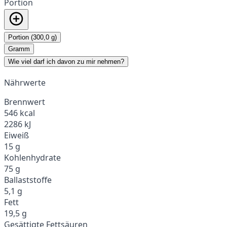
Portion
Portion (300,0 g)
Gramm
Wie viel darf ich davon zu mir nehmen?
Nährwerte
Brennwert
546 kcal
2286 kJ
Eiweiß
15 g
Kohlenhydrate
75 g
Ballaststoffe
5,1 g
Fett
19,5 g
Gesättigte Fettsäuren