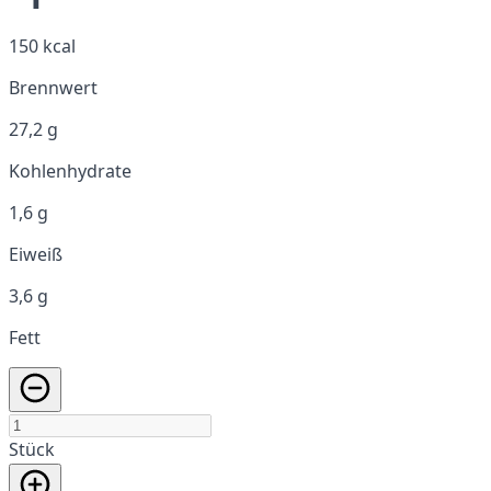
150 kcal
Brennwert
27,2 g
Kohlenhydrate
1,6 g
Eiweiß
3,6 g
Fett
Stück