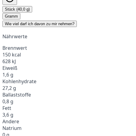
Stück (40,0 g)
Gramm
Wie viel darf ich davon zu mir nehmen?
Nährwerte
Brennwert
150 kcal
628 kJ
Eiweiß
1,6 g
Kohlenhydrate
27,2 g
Ballaststoffe
0,8 g
Fett
3,6 g
Andere
Natrium
0 g