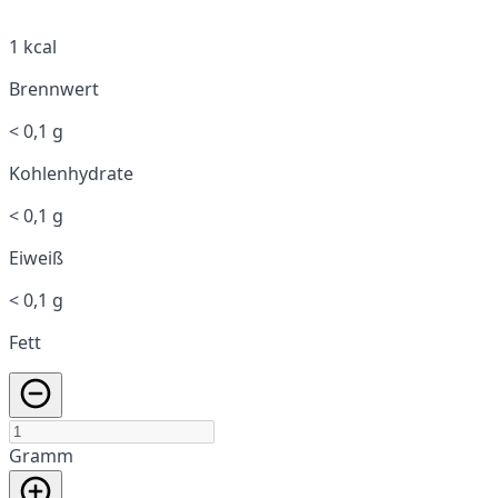
1 kcal
Brennwert
< 0,1 g
Kohlenhydrate
< 0,1 g
Eiweiß
< 0,1 g
Fett
Gramm