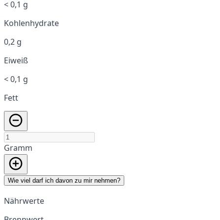
< 0,1 g
Kohlenhydrate
0,2 g
Eiweiß
< 0,1 g
Fett
Gramm
Wie viel darf ich davon zu mir nehmen?
Nährwerte
Brennwert