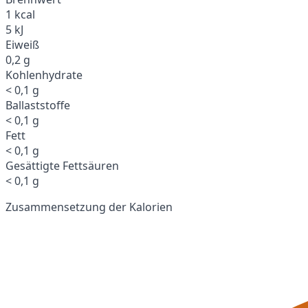
1 kcal
5 kJ
Eiweiß
0,2 g
Kohlenhydrate
< 0,1 g
Ballaststoffe
< 0,1 g
Fett
< 0,1 g
Gesättigte Fettsäuren
< 0,1 g
Zusammensetzung der Kalorien