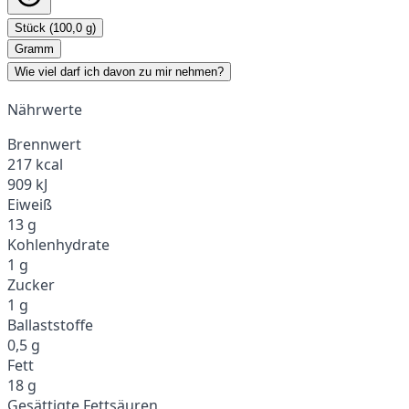
Stück (100,0 g)
Gramm
Wie viel darf ich davon zu mir nehmen?
Nährwerte
Brennwert
217 kcal
909 kJ
Eiweiß
13 g
Kohlenhydrate
1 g
Zucker
1 g
Ballaststoffe
0,5 g
Fett
18 g
Gesättigte Fettsäuren