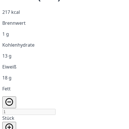
217 kcal
Brennwert
1 g
Kohlenhydrate
13 g
Eiweiß
18 g
Fett
Stück