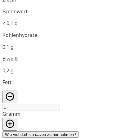
Brennwert
< 0,1 g
Kohlenhydrate
0,1 g
Eiweiß
0,2 g
Fett
Gramm
Wie viel darf ich davon zu mir nehmen?