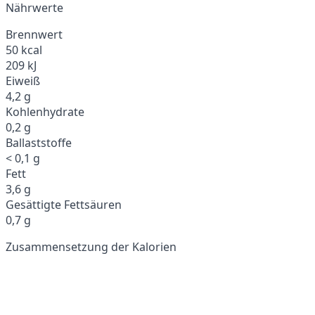
Nährwerte
Brennwert
50 kcal
209 kJ
Eiweiß
4,2 g
Kohlenhydrate
0,2 g
Ballaststoffe
< 0,1 g
Fett
3,6 g
Gesättigte Fettsäuren
0,7 g
Zusammensetzung der Kalorien