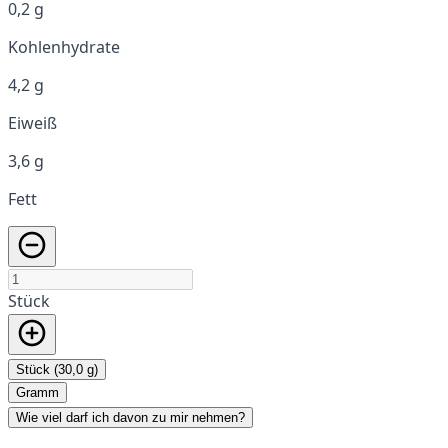
0,2 g
Kohlenhydrate
4,2 g
Eiweiß
3,6 g
Fett
Stück
Stück (30,0 g)
Gramm
Wie viel darf ich davon zu mir nehmen?