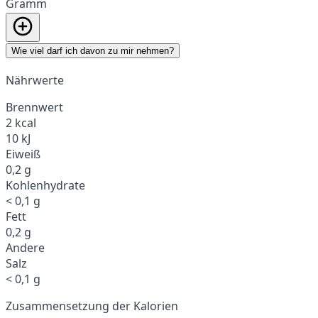
Gramm
Wie viel darf ich davon zu mir nehmen?
Nährwerte
Brennwert
2 kcal
10 kJ
Eiweiß
0,2 g
Kohlenhydrate
< 0,1 g
Fett
0,2 g
Andere
Salz
< 0,1 g
Zusammensetzung der Kalorien