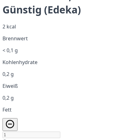
Günstig (Edeka)
2 kcal
Brennwert
< 0,1 g
Kohlenhydrate
0,2 g
Eiweiß
0,2 g
Fett