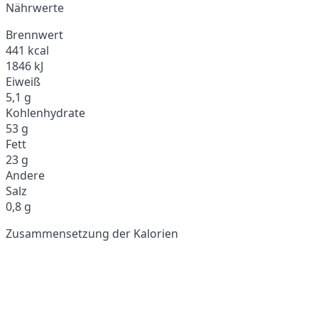
Nährwerte
Brennwert
441 kcal
1846 kJ
Eiweiß
5,1 g
Kohlenhydrate
53 g
Fett
23 g
Andere
Salz
0,8 g
Zusammensetzung der Kalorien