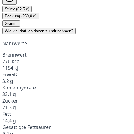
Stück (62,5 g)
Packung (250,0 g)
Gramm
Wie viel darf ich davon zu mir nehmen?
Nährwerte
Brennwert
276 kcal
1154 kJ
Eiweiß
3,2 g
Kohlenhydrate
33,1 g
Zucker
21,3 g
Fett
14,4 g
Gesättigte Fettsäuren
9,4 g