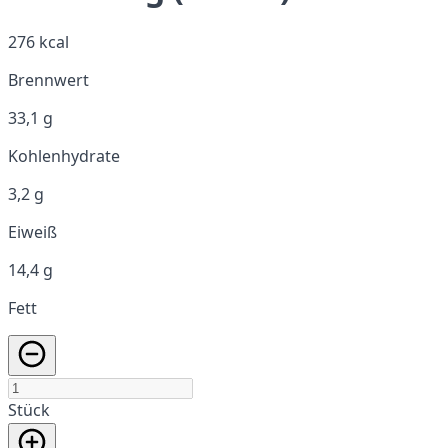
276 kcal
Brennwert
33,1 g
Kohlenhydrate
3,2 g
Eiweiß
14,4 g
Fett
Stück