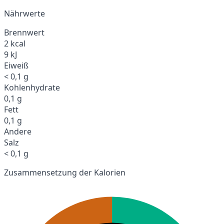
Nährwerte
Brennwert
2 kcal
9 kJ
Eiweiß
< 0,1 g
Kohlenhydrate
0,1 g
Fett
0,1 g
Andere
Salz
< 0,1 g
Zusammensetzung der Kalorien