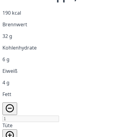
190 kcal
Brennwert
32 g
Kohlenhydrate
6 g
Eiweiß
4 g
Fett
Tüte