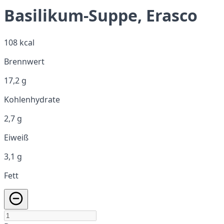
Basilikum-Suppe, Erasco
108 kcal
Brennwert
17,2 g
Kohlenhydrate
2,7 g
Eiweiß
3,1 g
Fett