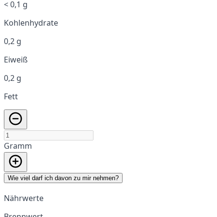
< 0,1 g
Kohlenhydrate
0,2 g
Eiweiß
0,2 g
Fett
Gramm
Wie viel darf ich davon zu mir nehmen?
Nährwerte
Brennwert