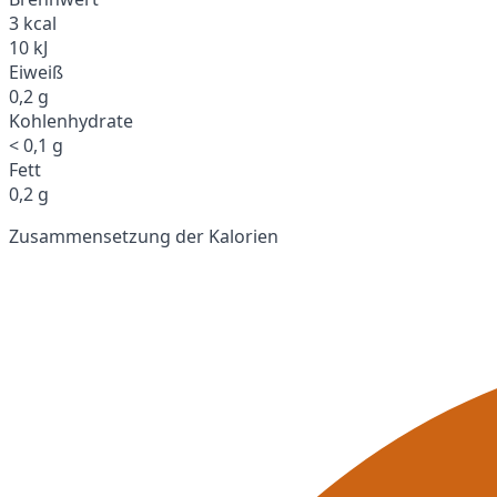
3 kcal
10 kJ
Eiweiß
0,2 g
Kohlenhydrate
< 0,1 g
Fett
0,2 g
Zusammensetzung der Kalorien