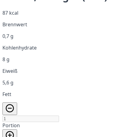
87 kcal
Brennwert
0,7 g
Kohlenhydrate
8 g
Eiweiß
5,6 g
Fett
Portion