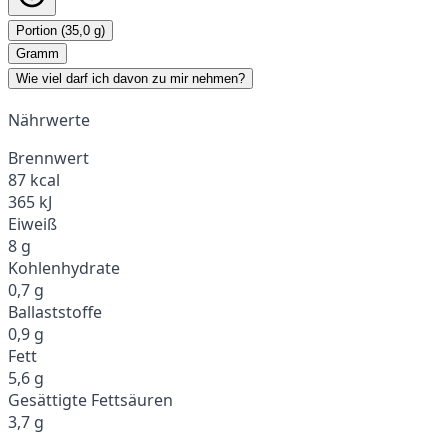
Portion (35,0 g)
Gramm
Wie viel darf ich davon zu mir nehmen?
Nährwerte
Brennwert
87 kcal
365 kJ
Eiweiß
8 g
Kohlenhydrate
0,7 g
Ballaststoffe
0,9 g
Fett
5,6 g
Gesättigte Fettsäuren
3,7 g