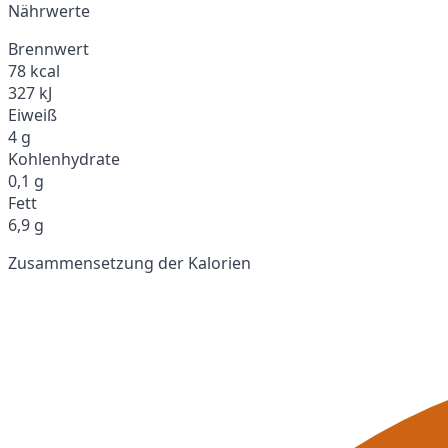
Nährwerte
Brennwert
78 kcal
327 kJ
Eiweiß
4 g
Kohlenhydrate
0,1 g
Fett
6,9 g
Zusammensetzung der Kalorien