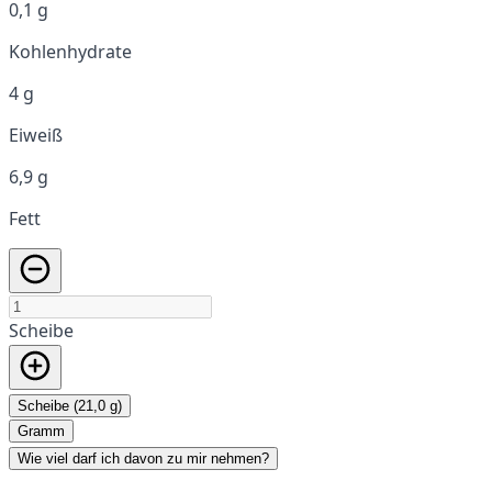
0,1 g
Kohlenhydrate
4 g
Eiweiß
6,9 g
Fett
Scheibe
Scheibe (21,0 g)
Gramm
Wie viel darf ich davon zu mir nehmen?