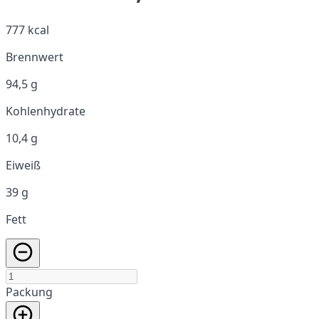
777 kcal
Brennwert
94,5 g
Kohlenhydrate
10,4 g
Eiweiß
39 g
Fett
Packung