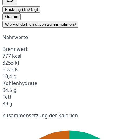
Packung (150,0 g)
Gramm
Wie viel darf ich davon zu mir nehmen?
Nährwerte
Brennwert
777 kcal
3253 kJ
Eiweiß
10,4 g
Kohlenhydrate
94,5 g
Fett
39 g
Zusammensetzung der Kalorien