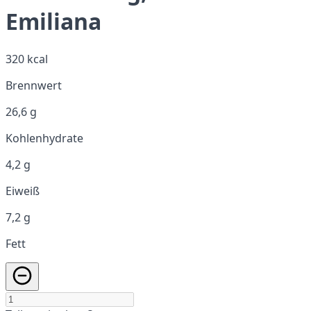
Emiliana
320 kcal
Brennwert
26,6 g
Kohlenhydrate
4,2 g
Eiweiß
7,2 g
Fett