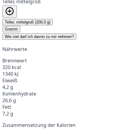
Teller, mittelgroß
Teller, mittelgroß (200,0 g)
Gramm
Wie viel darf ich davon zu mir nehmen?
Nährwerte
Brennwert
320 kcal
1340 kJ
Eiweiß
4,2 g
Kohlenhydrate
26,6 g
Fett
7,2 g
Zusammensetzung der Kalorien