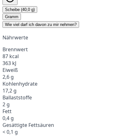
Scheibe (40,0 g)
Gramm
Wie viel darf ich davon zu mir nehmen?
Nährwerte
Brennwert
87 kcal
363 kJ
Eiweiß
2,6 g
Kohlenhydrate
17,2 g
Ballaststoffe
2 g
Fett
0,4 g
Gesättigte Fettsäuren
< 0,1 g