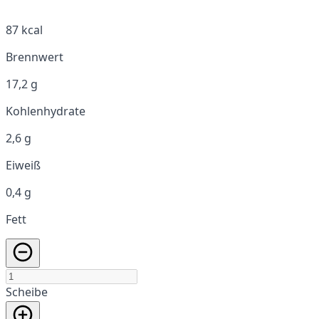
87 kcal
Brennwert
17,2 g
Kohlenhydrate
2,6 g
Eiweiß
0,4 g
Fett
Scheibe