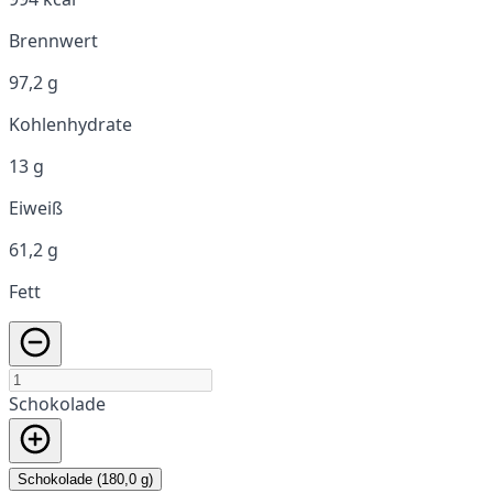
Brennwert
97,2 g
Kohlenhydrate
13 g
Eiweiß
61,2 g
Fett
Schokolade
Schokolade (180,0 g)