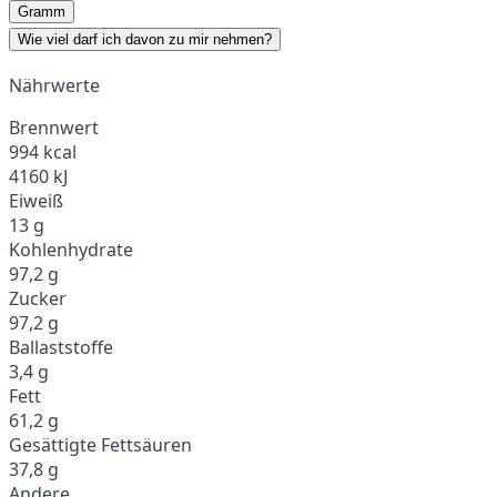
Gramm
Wie viel darf ich davon zu mir nehmen?
Nährwerte
Brennwert
994 kcal
4160 kJ
Eiweiß
13 g
Kohlenhydrate
97,2 g
Zucker
97,2 g
Ballaststoffe
3,4 g
Fett
61,2 g
Gesättigte Fettsäuren
37,8 g
Andere