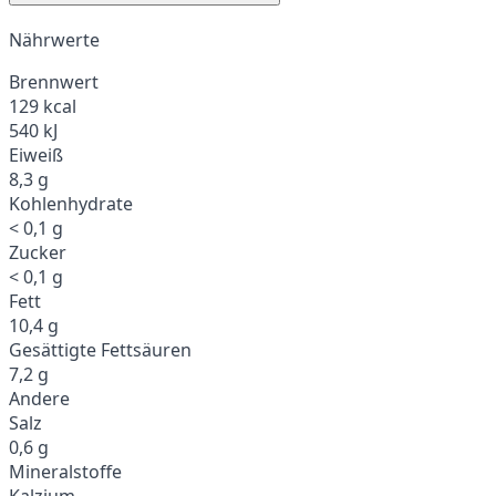
Nährwerte
Brennwert
129 kcal
540 kJ
Eiweiß
8,3 g
Kohlenhydrate
< 0,1 g
Zucker
< 0,1 g
Fett
10,4 g
Gesättigte Fettsäuren
7,2 g
Andere
Salz
0,6 g
Mineralstoffe
Kalzium