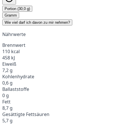
Portion (30,0 g)
Gramm
Wie viel darf ich davon zu mir nehmen?
Nährwerte
Brennwert
110 kcal
458 kJ
Eiweiß
7,2 g
Kohlenhydrate
0,6 g
Ballaststoffe
0 g
Fett
8,7 g
Gesättigte Fettsäuren
5,7 g