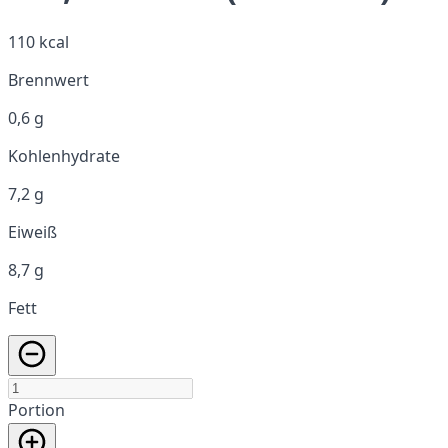
110 kcal
Brennwert
0,6 g
Kohlenhydrate
7,2 g
Eiweiß
8,7 g
Fett
Portion