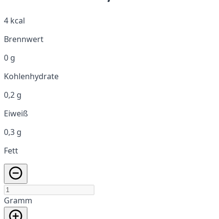
4 kcal
Brennwert
0 g
Kohlenhydrate
0,2 g
Eiweiß
0,3 g
Fett
Gramm