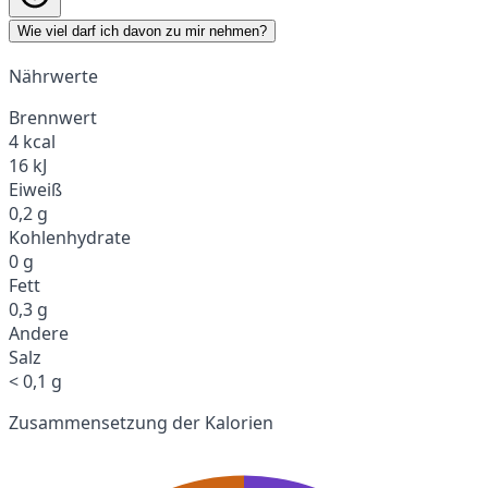
Wie viel darf ich davon zu mir nehmen?
Nährwerte
Brennwert
4 kcal
16 kJ
Eiweiß
0,2 g
Kohlenhydrate
0 g
Fett
0,3 g
Andere
Salz
< 0,1 g
Zusammensetzung der Kalorien