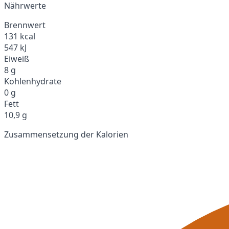
Nährwerte
Brennwert
131 kcal
547 kJ
Eiweiß
8 g
Kohlenhydrate
0 g
Fett
10,9 g
Zusammensetzung der Kalorien