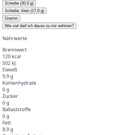
Scheibe (30,0 g)
Scheibe, klein (17,0 g)
Gramm
Wie viel darf ich davon zu mir nehmen?
Nährwerte
Brennwert
120 kcal
502 kJ
Eiweiß
9,9 g
Kohlenhydrate
0 g
Zucker
0 g
Ballaststoffe
0 g
Fett
8,9 g