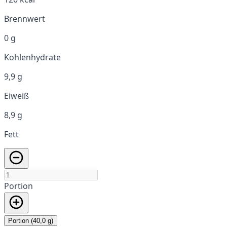
Brennwert
0 g
Kohlenhydrate
9,9 g
Eiweiß
8,9 g
Fett
Portion
Portion (40,0 g)