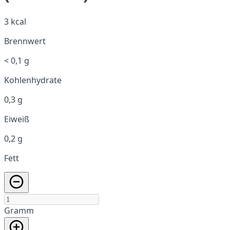
3 kcal
Brennwert
< 0,1 g
Kohlenhydrate
0,3 g
Eiweiß
0,2 g
Fett
Gramm