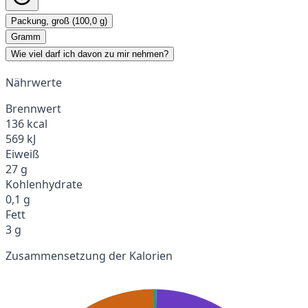
Packung, groß (100,0 g)
Gramm
Wie viel darf ich davon zu mir nehmen?
Nährwerte
Brennwert
136 kcal
569 kJ
Eiweiß
27 g
Kohlenhydrate
0,1 g
Fett
3 g
Zusammensetzung der Kalorien