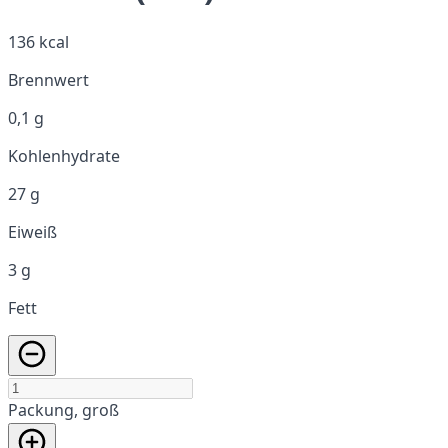
136 kcal
Brennwert
0,1 g
Kohlenhydrate
27 g
Eiweiß
3 g
Fett
Packung, groß