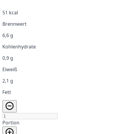
51 kcal
Brennwert
6,6 g
Kohlenhydrate
0,9 g
Eiweiß
2,1 g
Fett
Portion