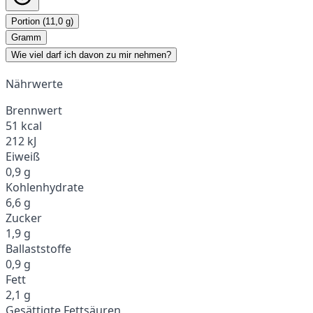
Portion (11,0 g)
Gramm
Wie viel darf ich davon zu mir nehmen?
Nährwerte
Brennwert
51 kcal
212 kJ
Eiweiß
0,9 g
Kohlenhydrate
6,6 g
Zucker
1,9 g
Ballaststoffe
0,9 g
Fett
2,1 g
Gesättigte Fettsäuren