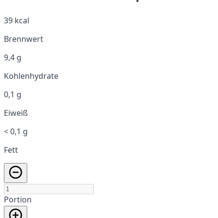
39 kcal
Brennwert
9,4 g
Kohlenhydrate
0,1 g
Eiweiß
< 0,1 g
Fett
Portion