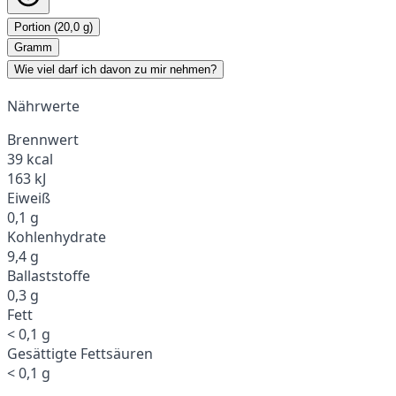
Portion (20,0 g)
Gramm
Wie viel darf ich davon zu mir nehmen?
Nährwerte
Brennwert
39 kcal
163 kJ
Eiweiß
0,1 g
Kohlenhydrate
9,4 g
Ballaststoffe
0,3 g
Fett
< 0,1 g
Gesättigte Fettsäuren
< 0,1 g