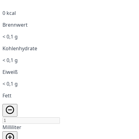
0 kcal
Brennwert
< 0,1 g
Kohlenhydrate
< 0,1 g
Eiweiß
< 0,1 g
Fett
Milliliter