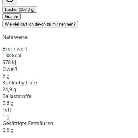
Becher (150,0 g)
Gramm
Wie viel darf ich davon zu mir nehmen?
Nährwerte
Brennwert
138 kcal
578 kJ
Eiweiß
6 g
Kohlenhydrate
24,9 g
Ballaststoffe
0,8 g
Fett
1 g
Gesättigte Fettsäuren
0,6 g