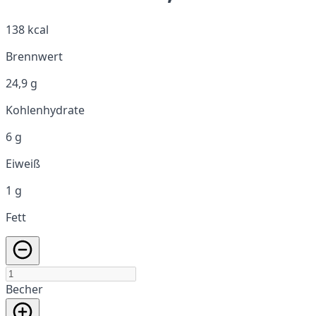
138 kcal
Brennwert
24,9 g
Kohlenhydrate
6 g
Eiweiß
1 g
Fett
Becher