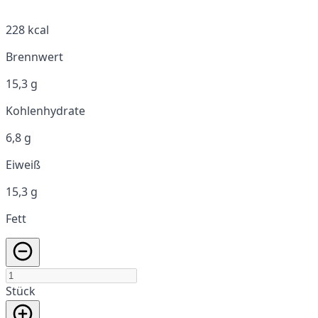
228 kcal
Brennwert
15,3 g
Kohlenhydrate
6,8 g
Eiweiß
15,3 g
Fett
Stück