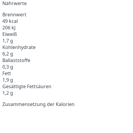
Nährwerte
Brennwert
49 kcal
206 kJ
Eiweiß
1,7 g
Kohlenhydrate
6,2 g
Ballaststoffe
0,3 g
Fett
1,9 g
Gesättigte Fettsäuren
1,2 g
Zusammensetzung der Kalorien