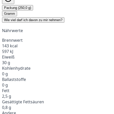
Packung (250,0 g)
Gramm
Wie viel darf ich davon zu mir nehmen?
Nährwerte
Brennwert
143 kcal
597 kJ
Eiweiß
30 g
Kohlenhydrate
0 g
Ballaststoffe
0 g
Fett
2,5 g
Gesättigte Fettsäuren
0,8 g
Andere