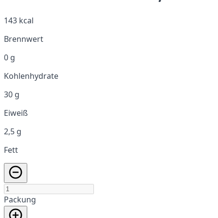
143 kcal
Brennwert
0 g
Kohlenhydrate
30 g
Eiweiß
2,5 g
Fett
Packung