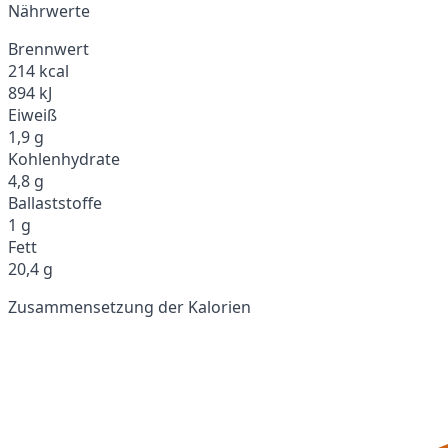
Nährwerte
Brennwert
214 kcal
894 kJ
Eiweiß
1,9 g
Kohlenhydrate
4,8 g
Ballaststoffe
1 g
Fett
20,4 g
Zusammensetzung der Kalorien